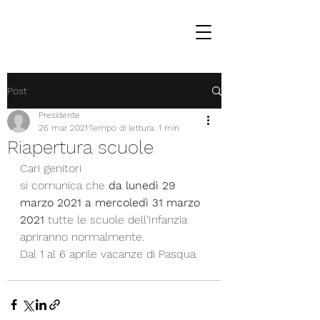
Post
Presidente
26 mar 2021
Tempo di lettura: 1 min
Riapertura scuole
Cari genitori
si comunica che 
da lunedì 29 
marzo 2021 a mercoledì 31 marzo 
2021
 tutte le scuole dell'Infanzia 
apriranno normalmente.
Dal 1 al 6 aprile vacanze di Pasqua.