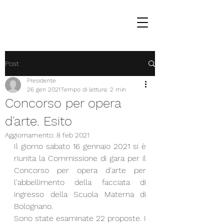
Post
Presidente
26 gen 2021
Tempo di lettura: 2 min
Concorso per opera
d'arte. Esito
Aggiornamento:
8 feb 2021
Il giorno sabato 16 gennaio 2021 si è 
riunita la Commissione di gara per il 
Concorso per opera d'arte per 
l'abbellimento della facciata di 
ingresso della Scuola Materna di 
Bolognano. 
Sono state esaminate 22 proposte. I 